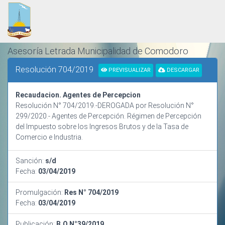
Asesoría Letrada Municipalidad de Comodoro
Rivadavia
Resolución 704/2019
PREVISUALIZAR
DESCARGAR
ORDENAMIENTO Y SISTEMATIZACIÓN NORMATIVA
Recaudacion. Agentes de Percepcion
Resolución N° 704/2019.-DEROGADA por Resolución N°
299/2020.- Agentes de Percepción. Régimen de Percepción
del Impuesto sobre los Ingresos Brutos y de la Tasa de
Comercio e Industria.
Sanción:
s/d
Fecha:
03/04/2019
Promulgación:
Res N° 704/2019
Fecha:
03/04/2019
Publicación:
B.O N°39/2019