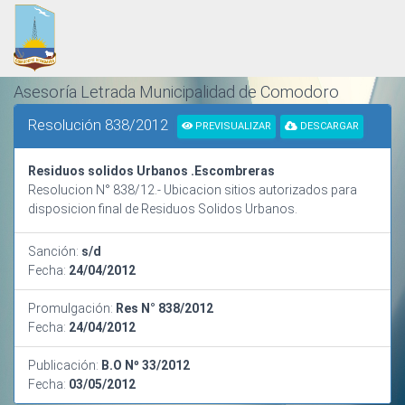
Asesoría Letrada Municipalidad de Comodoro
Rivadavia
Resolución 838/2012
PREVISUALIZAR
DESCARGAR
ORDENAMIENTO Y SISTEMATIZACIÓN NORMATIVA
Residuos solidos Urbanos .Escombreras
Resolucion N° 838/12.- Ubicacion sitios autorizados para
disposicion final de Residuos Solidos Urbanos.
Sanción:
s/d
Fecha:
24/04/2012
Promulgación:
Res N° 838/2012
Fecha:
24/04/2012
Publicación:
B.O Nº 33/2012
Fecha:
03/05/2012