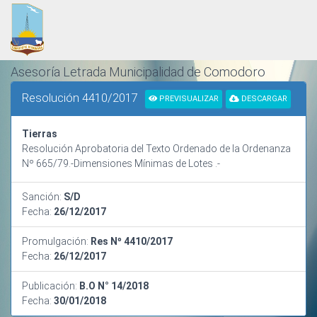
Asesoría Letrada Municipalidad de Comodoro
Rivadavia
Resolución 4410/2017
PREVISUALIZAR
DESCARGAR
ORDENAMIENTO Y SISTEMATIZACIÓN NORMATIVA
Tierras
Resolución Aprobatoria del Texto Ordenado de la Ordenanza
Nº 665/79.-Dimensiones Mínimas de Lotes .-
Sanción:
S/D
Fecha:
26/12/2017
Promulgación:
Res Nº 4410/2017
Fecha:
26/12/2017
Publicación:
B.O N° 14/2018
Fecha:
30/01/2018