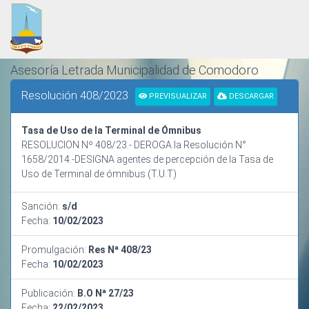
Asesoría Letrada Municipalidad de Comodoro
Rivadavia
Resolución 408/2023
PREVISUALIZAR
DESCARGAR
ORDENAMIENTO Y SISTEMATIZACIÓN NORMATIVA
Tasa de Uso de la Terminal de Ómnibus
RESOLUCION Nº 408/23.- DEROGA la Resolución N°
1658/2014.-DESIGNA agentes de percepción de la Tasa de
Uso de Terminal de ómnibus (T.U.T)
Sanción:
s/d
Fecha:
10/02/2023
Promulgación:
Res Nª 408/23
Fecha:
10/02/2023
Publicación:
B.O Nª 27/23
Fecha:
22/02/2023