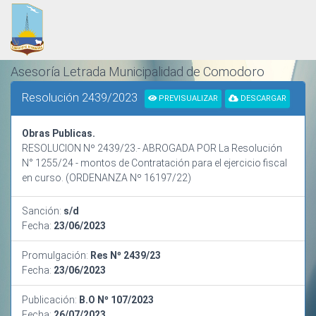
Asesoría Letrada Municipalidad de Comodoro
Rivadavia
Resolución 2439/2023
PREVISUALIZAR
DESCARGAR
ORDENAMIENTO Y SISTEMATIZACIÓN NORMATIVA
Obras Publicas.
RESOLUCION Nº 2439/23.- ABROGADA POR La Resolución
N° 1255/24 - montos de Contratación para el ejercicio fiscal
en curso. (ORDENANZA Nº 16197/22)
Sanción:
s/d
Fecha:
23/06/2023
Promulgación:
Res Nº 2439/23
Fecha:
23/06/2023
Publicación:
B.O Nº 107/2023
Fecha:
26/07/2023