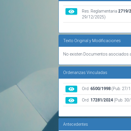
Res. Reglamentaria
2719/
29/12/2025)
Texto Original y Modificaciones
No existen Documentos asociados a
Ordenanzas Vinculadas
Ord.
6500/1998
(Pub. 27/
Ord.
17281/2024
(Pub. 30
Antecedentes