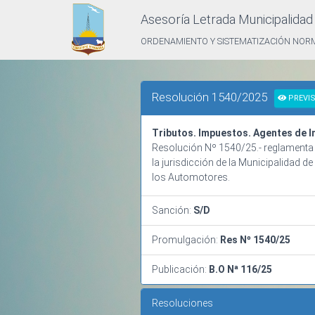
Asesoría Letrada Municipalida
ORDENAMIENTO Y SISTEMATIZACIÓN NOR
Resolución 1540/2025
PREVIS
Tributos. Impuestos. Agentes de 
Resolución Nº 1540/25.- reglamenta 
la jurisdicción de la Municipalidad
los Automotores.
Sanción:
S/D
Promulgación:
Res Nº 1540/25
Publicación:
B.O Nª 116/25
Resoluciones